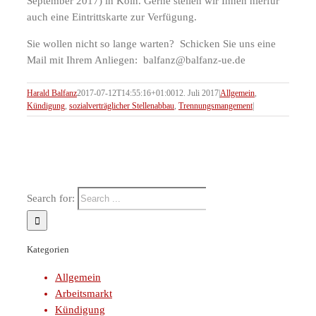
September 2017) in Köln. Gerne stellen wir Ihnen hierfür
auch eine Eintrittskarte zur Verfügung.
Sie wollen nicht so lange warten? Schicken Sie uns eine
Mail mit Ihrem Anliegen: balfanz@balfanz-ue.de
Harald Balfanz
2017-07-12T14:55:16+01:00
12. Juli 2017
|
Allgemein
,
Kündigung
,
sozialverträglicher Stellenabbau
,
Trennungsmangement
|
Search for:
Kategorien
Allgemein
Arbeitsmarkt
Kündigung