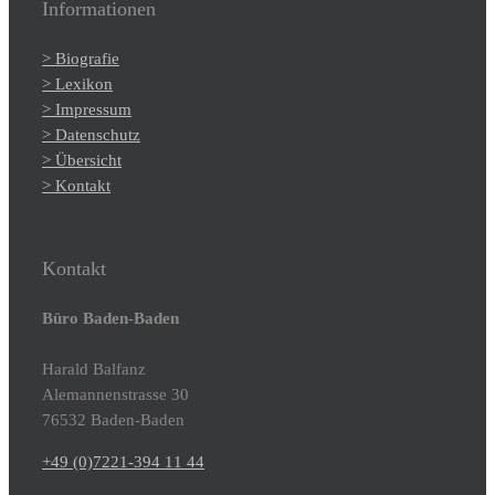
Informationen
> Biografie
> Lexikon
> Impressum
> Datenschutz
> Übersicht
> Kontakt
Kontakt
Büro Baden-Baden
Harald Balfanz
Alemannenstrasse 30
76532 Baden-Baden
+49 (0)7221-394 11 44