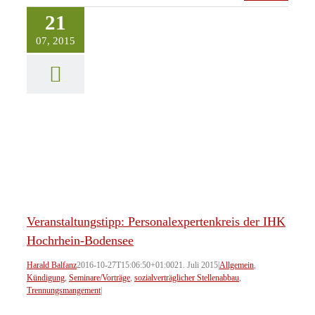
21
07, 2015
Veranstaltungstipp: Personalexpertenkreis der IHK
Hochrhein-Bodensee
Harald Balfanz
2016-10-27T15:06:50+01:00
21. Juli 2015
|
Allgemein
,
Kündigung
,
Seminare/Vorträge
,
sozialverträglicher Stellenabbau
,
Trennungsmangement
|