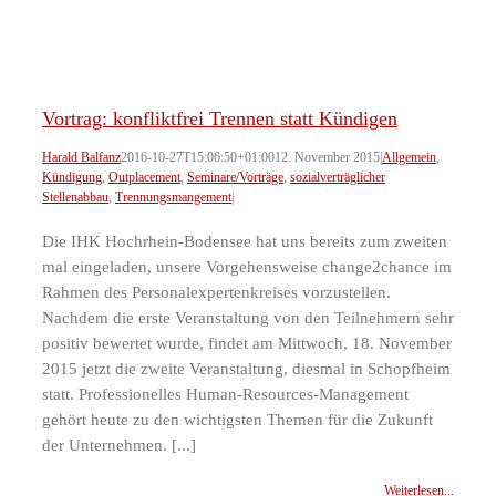
Vortrag: konfliktfrei Trennen statt Kündigen
Harald Balfanz
2016-10-27T15:06:50+01:00
12. November 2015
|
Allgemein
,
Kündigung
,
Outplacement
,
Seminare/Vorträge
,
sozialverträglicher
Stellenabbau
,
Trennungsmangement
|
Die IHK Hochrhein-Bodensee hat uns bereits zum zweiten
mal eingeladen, unsere Vorgehensweise change2chance im
Rahmen des Personalexpertenkreises vorzustellen.
Nachdem die erste Veranstaltung von den Teilnehmern sehr
positiv bewertet wurde, findet am Mittwoch, 18. November
2015 jetzt die zweite Veranstaltung, diesmal in Schopfheim
statt. Professionelles Human-Resources-Management
gehört heute zu den wichtigsten Themen für die Zukunft
der Unternehmen. [...]
Weiterlesen...